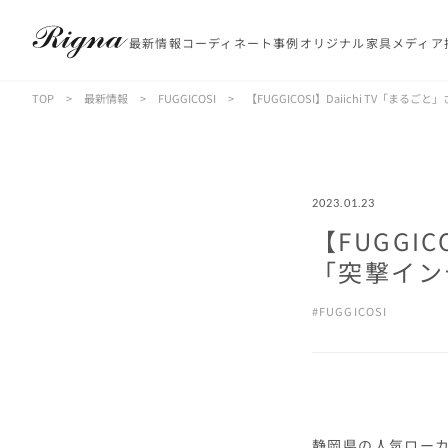
最新情報
コーディネート事例
オリジナル家具
メディア
TOP
>
最新情報
>
FUGGICOSI
>
【FUGGICOSI】Daiichi TV「まる
2023.01.23
【FUGGIC
「突撃イン
FUGGICOSI
静岡県の人気ローカ