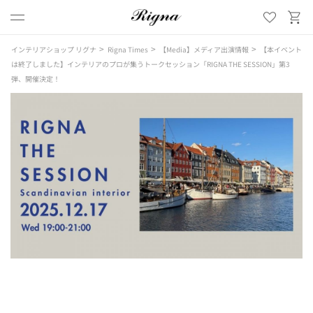
>
>
>
インテリアショップ リグナ
Rigna Times
【Media】メディア出演情報
【本イベント
は終了しました】インテリアのプロが集うトークセッション「RIGNA THE SESSION」第3
弾、開催決定！