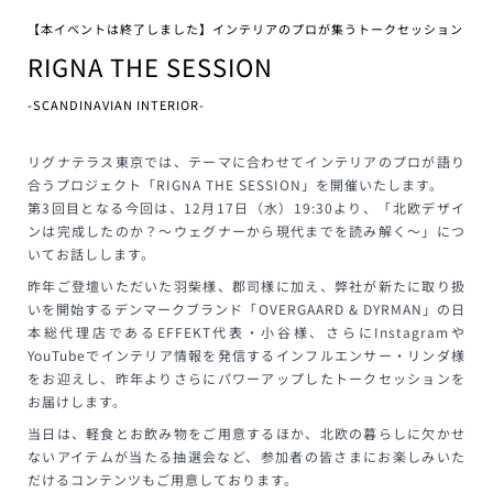
【本イベントは終了しました】インテリアのプロが集うトークセッション
RIGNA THE SESSION
-SCANDINAVIAN INTERIOR-
リグナテラス東京では、テーマに合わせてインテリアのプロが語り
合うプロジェクト「RIGNA THE SESSION」を開催いたします。
第3回目となる今回は、12月17日（水）19:30より、「北欧デザイ
ンは完成したのか？～ウェグナーから現代までを読み解く～」につ
いてお話しします。
昨年ご登壇いただいた羽柴様、郡司様に加え、弊社が新たに取り扱
いを開始するデンマークブランド「OVERGAARD & DYRMAN」の日
本総代理店であるEFFEKT代表・小谷様、さらにInstagramや
YouTubeでインテリア情報を発信するインフルエンサー・リンダ様
をお迎えし、昨年よりさらにパワーアップしたトークセッションを
お届けします。
当日は、軽食とお飲み物をご用意するほか、北欧の暮らしに欠かせ
ないアイテムが当たる抽選会など、参加者の皆さまにお楽しみいた
だけるコンテンツもご用意しております。