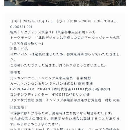
日時｜2025年12月17日（水）19:30〜20:30（OPEN18:45、
CLOSE21:00）
場所｜リグナテラス東京３F（東京都中央区新川1-9-3）
トークテーマ｜「北欧デザインは完成したのか？～ウェグナーから現
代までを読み解く～」
定員｜40名
※本イベントは定員に達したため、募集を締め切らせていただきまし
た。
ご応募いただきました皆さま、誠にありがとうございました。
登壇者｜
元スカンジナビアンリビング東京支店長 羽柴 健様
カール・ハンセン＆サン ジャパン株式会社 郡司 圭様
OVERGAARD & DYRMAN日本総代理店 EFFEKT代表 小谷 泰久様
コンテンツディレクター HYGGESCAPE リンダ様
リグナ株式会社 家具・インテリア事業部部長兼執行責任者 村野 友明
注意事項｜
※席数に限りがあるため、混雑時は立ち見になる場合があります。
※会場の広さの関係で、来場者が多い場合は混雑することがありま
す。あらかじめご了承ください。
※お申し込みはお一人ずつでお願いいたします。スムーズな受付のた