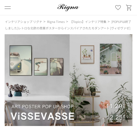
>
>
>
インテリアショップ リグナ
Rigna Times
【Topics】インテリア特集
[POPUPは終了
しました]レトロな北欧の商業ポスターからインスパイアされたモダンアート [ヴィゼヴァゼ]