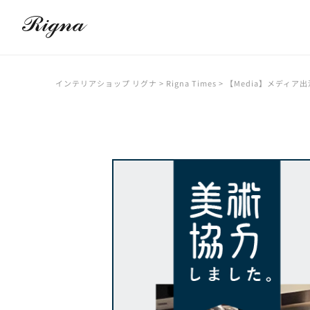
インテリアショップ リグナ
>
Rigna Times
>
【Media】メディア