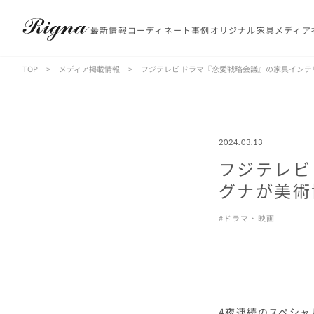
最新情報
コーディネート事例
オリジナル家具
メディア
TOP
>
メディア掲載情報
>
フジテレビ ドラマ『恋愛戦略会議』の家具イン
2024.03.13
フジテレビ
グナが美術
ドラマ・映画
4夜連続のスペシャ