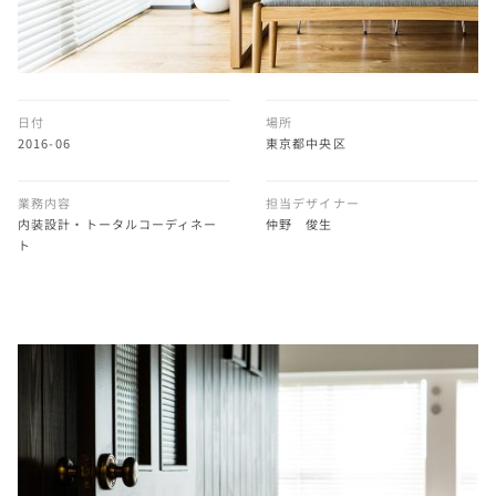
日付
場所
2016-06
東京都中央区
業務内容
担当デザイナー
内装設計・トータルコーディネー
仲野 俊生
ト