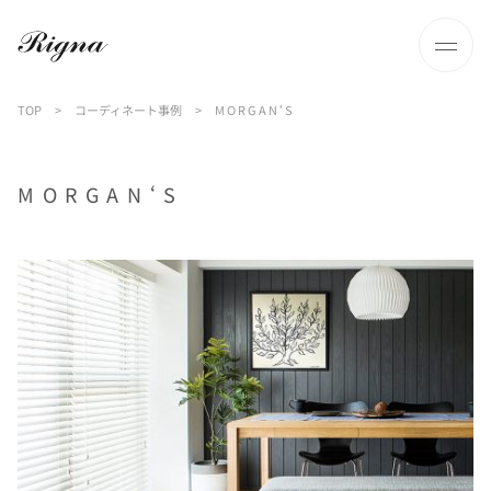
TOP
>
コーディネート事例
>
M O R G A N ‘ S
M O R G A N ‘ S