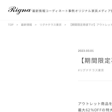
最新情報
コーディネート事例
オリジナル家具
メディア
TOP
>
最新情報
>
リグナテラス東京
>
【期間限定再値下げ】アウトレッ
2023.03.01
【期間限定
リグナテラス東京
アウトレット商品
最大62％OFFの