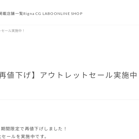
掲載
店舗一覧
Rigna CG LABO
ONLINE SHOP
トセール実施中！
再値下げ】アウトレットセール実施中
を期間限定で再値下げしました！
特大セールを実施中です。