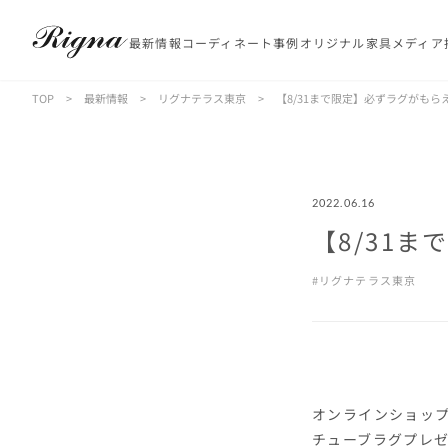
最新情報
コーディネート事例
オリジナル家具
メディア
TOP
>
最新情報
>
リグナテラス東京
>
【8/31まで限定】必ずラグがも
2022.06.16
【8/31
リグナテラス東京
オンラインショッ
チューブラグプレ