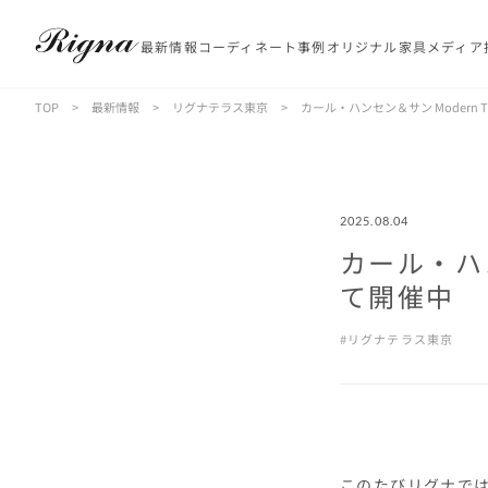
最新情報
コーディネート事例
オリジナル家具
メディア
TOP
>
最新情報
>
リグナテラス東京
>
カール・ハンセン＆サン Modern Tra
2025.08.04
カール・ハンセ
て開催中
リグナテラス東京
このたびリグナで