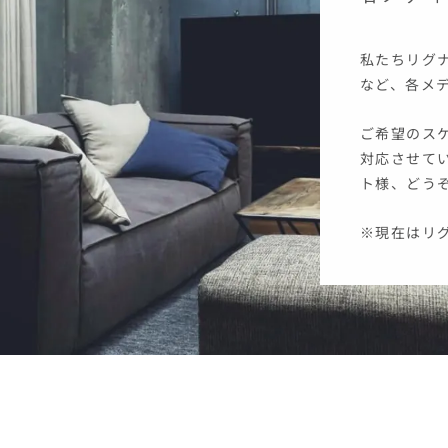
私たちリグ
など、各メ
ご希望のス
対応させて
ト様、どう
※現在はリ